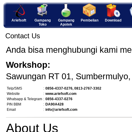
Ariefsoft
Gampang
Gampang
Pembelian
Download
Toko
Apotek
Contact Us
Anda bisa menghubungi kami mela
Workshop:
Sawungan RT 01, Sumbermulyo, B
Telp/SMS
:
0856-4337-0276, 0813-2767-3302
Website
:
www.ariefsoft.com
Whatsapp & Telegram
:
0856-4337-0276
PIN BBM
:
DA90A428
Email
:
info@ariefsoft.com
About Us